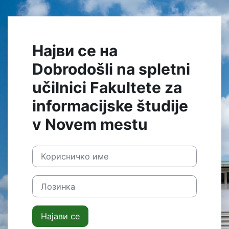
Оди до главна содржина
Најви се на
Dobrodošli na spletni
učilnici Fakultete za
informacijske študije
v Novem mestu
Корисничко име
Лозинка
Најави се